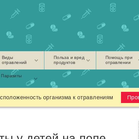
Виды
Польза и вред
Помощь при
отравлений
продуктов
отравлении
Паразиты
сположенность организма к отравлениям
Про
ты у детей на попе