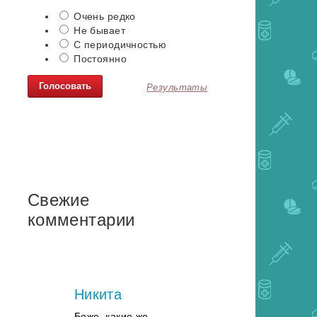
Очень редко
Не бывает
С периодичностью
Постоянно
Результаты
Свежие
комментарии
Никита
Боже, какие же