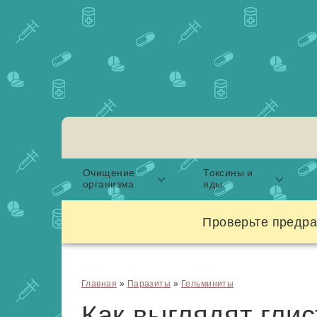
Очищение
Токсины и
организма
яды
Проверьте предра
Главная
»
Паразиты
»
Гельминиты
Как выглядят глис