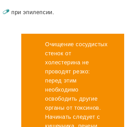
при эпилепсии.
Очищение сосудистых
стенок от
холестерина не
проводят резко:
перед этим
необходимо
освободить другие
органы от токсинов.
Начинать следует с
кишечника, печени,