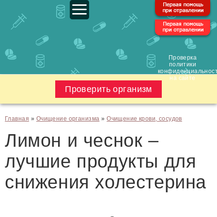
Проверка
политики
конфиденциальнос
на сайте
Проверить организм
Главная
»
Очищение организма
»
Очищение крови, сосудов
Лимон и чеснок –
лучшие продукты для
снижения холестерина