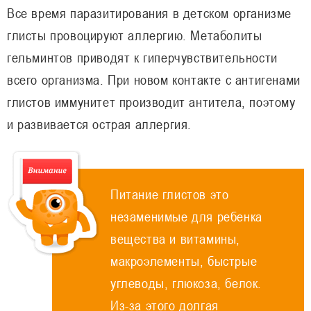
Все время паразитирования в детском организме
глисты провоцируют аллергию. Метаболиты
гельминтов приводят к гиперчувствительности
всего организма. При новом контакте с антигенами
глистов иммунитет производит антитела, поэтому
и развивается острая аллергия.
Питание глистов это
незаменимые для ребенка
вещества и витамины,
макроэлементы, быстрые
углеводы, глюкоза, белок.
Из-за этого долгая