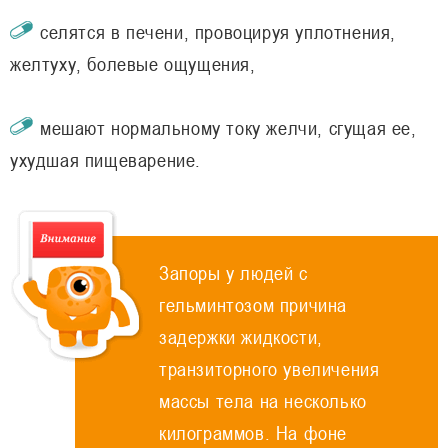
селятся в печени, провоцируя уплотнения,
желтуху, болевые ощущения,
мешают нормальному току желчи, сгущая ее,
ухудшая пищеварение.
Запоры у людей с
гельминтозом причина
задержки жидкости,
транзиторного увеличения
массы тела на несколько
килограммов. На фоне