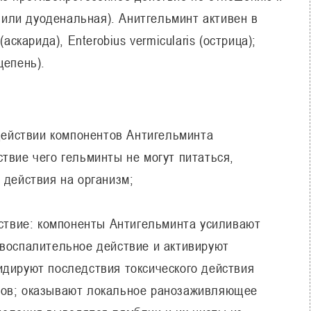
я или дуоденальная). Анитгельминт активен в
аскарида), Enterobius vermicularis (острица);
цепень).
действии компонентов Антигельминта
твие чего гельминты не могут питаться,
 действия на организм;
ствие: компоненты Антигельминта усиливают
овоспалительное действие и активируют
идируют последствия токсического действия
тов; оказывают локальное ранозаживляющее