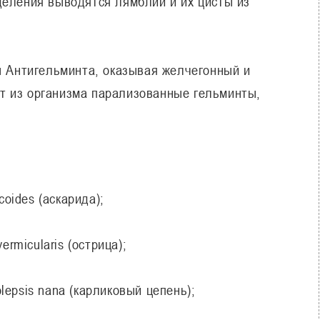
деления выводятся лямблии и их цисты из
ы Антигельминта, оказывая желчегонный и
т из организма парализованные гельминты,
coides (аскарида);
ermicularis (острица);
epsis nana (карликовый цепень);