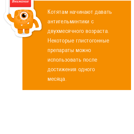
Котятам начинают давать
антигельминтики с
двухмесячного возраста.
Некоторые глистогонные
препараты можно
использовать после
достижения одного
месяца.