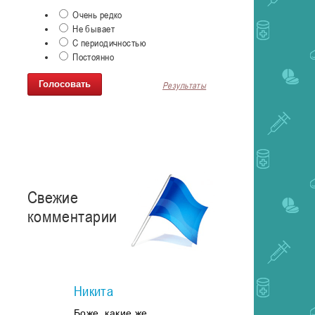
Очень редко
Не бывает
С периодичностью
Постоянно
Результаты
Свежие
комментарии
Никита
Боже, какие же