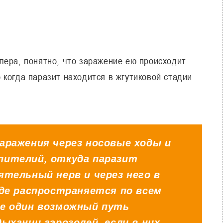
лера, понятно, что заражение ею происходит
когда паразит находится в жгутиковой стадии
аражения через носовые ходы и
пителий, откуда паразит
ятельный нерв и через него в
где распространяется по всем
ще один возможный путь
ыхании аэрозолей, если в них