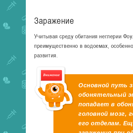
Заражение
Учитывая среду обитания неглерии Фоу
преимущественно в водоемах, особенно 
развития.
Основной путь з
обонятельный э
попадает в обон
головной мозг, 
его отделам. Е
заражения при вд