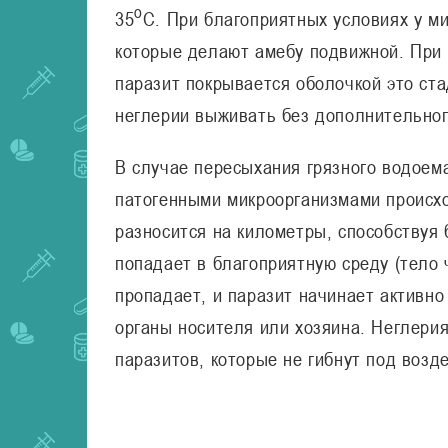
о
35
С. При благоприятных условиях у м
которые делают амебу подвижной. При
паразит покрывается оболочкой это ст
неглерии выживать без дополнительног
В случае пересыхания грязного водоем
патогенными микроорганизмами происхо
разносится на километры, способствуя
попадает в благоприятную среду (тело
пропадает, и паразит начинает активн
органы носителя или хозяина. Неглери
паразитов, которые не гибнут под возд