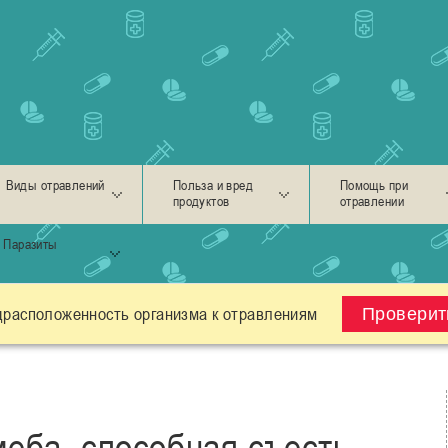
Виды отравлений
Польза и вред
Помощь при
продуктов
отравлении
Паразиты
драсположенность организма к отравлениям
Проверит
еба, способная съесть