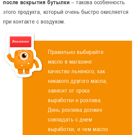
после вскрытия бутылки
– такова особенность
этого продукта, который очень быстро окисляется
при контакте с воздухом.
Правильно выбирайте
масло в магазине:
качество льняного, как
никакого другого масла,
зависит от срока
выработки и розлива.
День розлива должен
совпадать с днем
выработки, и чем масло