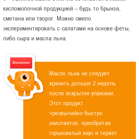
кисломолочной продукцией – будь то брынза,
сметана или творог. Можно смело
экспериментировать с салатами на основе феты,
либо сыра и масла льна.
Масло льна не следует
хранить дольше 2 недель
после вскрытия упаковки.
Этот продукт
чрезвычайно быстро
окисляется, приобретая
горьковатый вкус и теряет