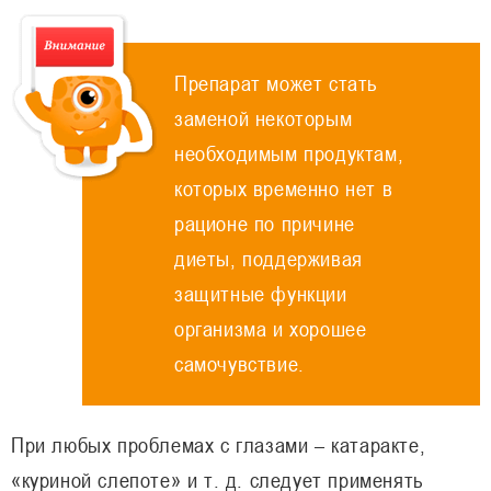
Препарат может стать
заменой некоторым
необходимым продуктам,
которых временно нет в
рационе по причине
диеты, поддерживая
защитные функции
организма и хорошее
самочувствие.
При любых проблемах с глазами – катаракте,
«куриной слепоте» и т. д. следует применять