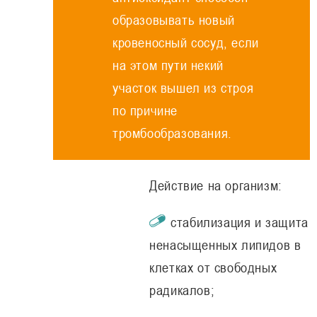
образовывать новый
кровеносный сосуд, если
на этом пути некий
участок вышел из строя
по причине
тромбообразования.
Действие на организм:
стабилизация и защита
ненасыщенных липидов в
клетках от свободных
радикалов;