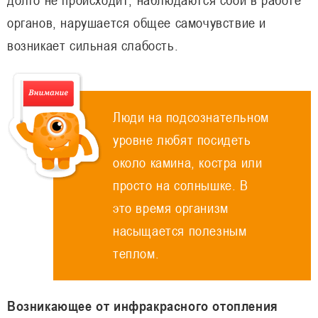
органов, нарушается общее самочувствие и
возникает сильная слабость.
Люди на подсознательном
уровне любят посидеть
около камина, костра или
просто на солнышке. В
это время организм
насыщается полезным
теплом.
Возникающее от инфракрасного отопления