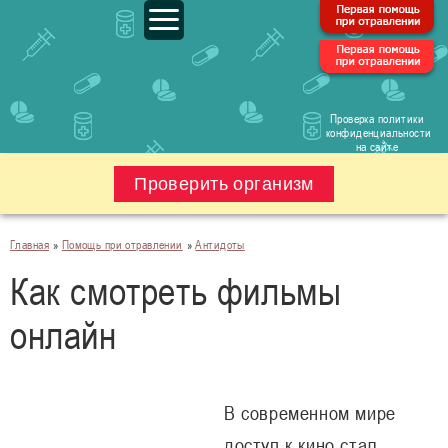
Проверка политики
конфиденциальности
на сайте
Проверить организм
Главная
»
Помощь при отравлении
»
Антидоты
Как смотреть фильмы
онлайн
В современном мире
доступ к кино стал