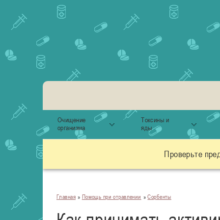
Очищение
Токсины и
организма
яды
Проверьте пре
Главная
»
Помощь при отравлении
»
Сорбенты
Как принимать активи