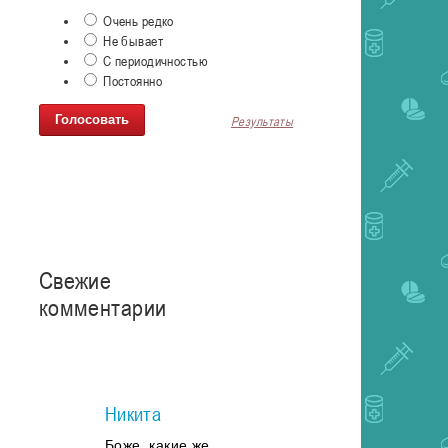
Очень редко
Не бывает
С периодичностью
Постоянно
Результаты
Свежие
комментарии
Никита
Боже, какие же