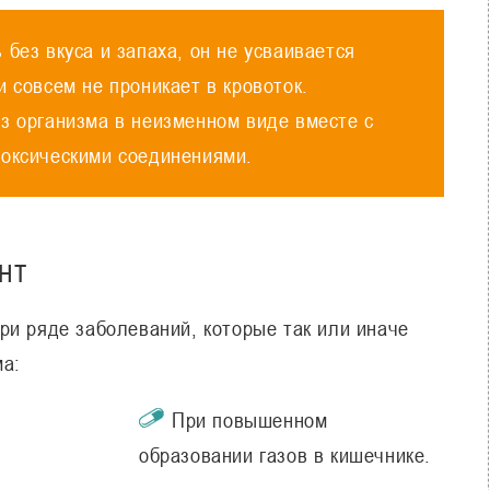
 без вкуса и запаха, он не усваивается
и совсем не проникает в кровоток.
з организма в неизменном виде вместе с
токсическими соединениями.
нт
ри ряде заболеваний, которые так или иначе
ма:
При повышенном
образовании газов в кишечнике.