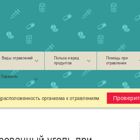
Виды отравлений
Польза и вред
Помощь при
продуктов
отравлении
Паразиты
драсположенность организма к отравлениям
Проверит
рованный уголь при