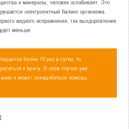
щества и минералы, человек ослабевает. Это
арушается электролитный баланс организма.
ервого жидкого испражнения, так выздоровление
будет меньше.
людается более 10 раз в сутки, то
ратиться к врачу. В этом случае уже
вание и может понадобиться помощь
х