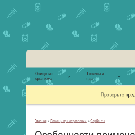
Очищение
Токсины и
организма
яды
Проверьте пре
Главная
»
Помощь при отравлении
»
Сорбенты
Особенности примене