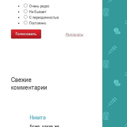
Очень редко
Не бывает
С периодичностью
Постоянно
Результаты
Свежие
комментарии
Никита
Боже, какие же