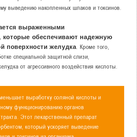
му выведению накопленных шлаков и токсинов.
чается выраженными
 которые обеспечивают надежную
. Кроме того,
й поверхности желудка
отке специальной защитной слизи,
елудка от агрессивного воздействия кислоты.
меньшает выработку соляной кислоты и
ьному функционированию органов
тракта. Этот лекарственный препарат
орбентом, который ускоряет выведение
ков и токсинов из организма.