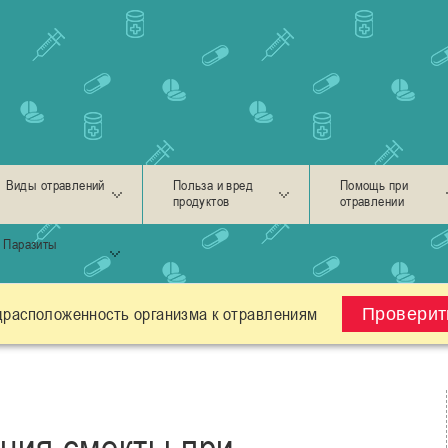
Виды отравлений
Польза и вред
Помощь при
продуктов
отравлении
Паразиты
драсположенность организма к отравлениям
Проверит
ния cмекты при