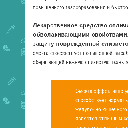
повышенного газообразования и быстро
Лекарственное средство отли
обволакивающими свойствами,
защиту поврежденной слизисто
смекта способствует повышенной выраб
оберегающей нежную слизистую ткань ж
Смекта эффективно у
способствует нормал
желудочно-кишечного 
является отличным с
вредных веществ, шла