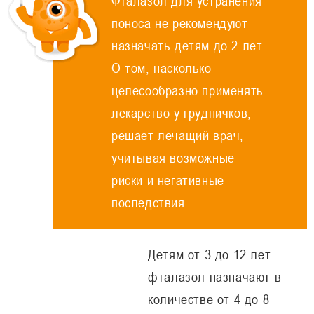
Фталазол для устранения
поноса не рекомендуют
назначать детям до 2 лет.
О том, насколько
целесообразно применять
лекарство у грудничков,
решает лечащий врач,
учитывая возможные
риски и негативные
последствия.
Детям от 3 до 12 лет
фталазол назначают в
количестве от 4 до 8