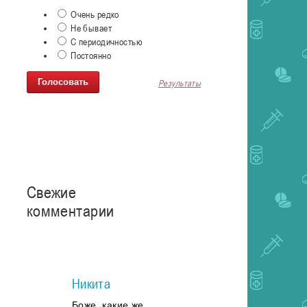
Очень редко
Не бывает
С периодичностью
Постоянно
Результаты
Свежие
комментарии
Никита
Боже, какие же