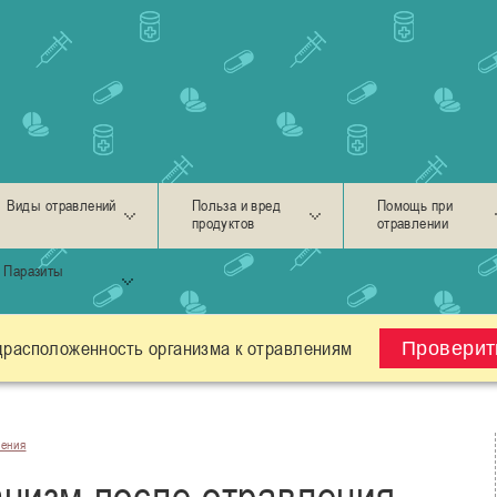
Виды отравлений
Польза и вред
Помощь при
продуктов
отравлении
Паразиты
драсположенность организма к отравлениям
Проверит
ления
анизм после отравления