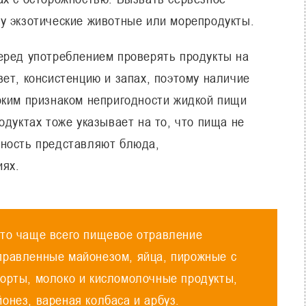
у экзотические животные или морепродукты.
еред употреблением проверять продукты на
ет, консистенцию и запах, поэтому наличие
рким признаком непригодности жидкой пищи
одуктах тоже указывает на то, что пища не
сность представляют блюда,
иях.
что чаще всего пищевое отравление
правленные майонезом, яйца, пирожные с
орты, молоко и кисломолочные продукты,
онез, вареная колбаса и арбуз.