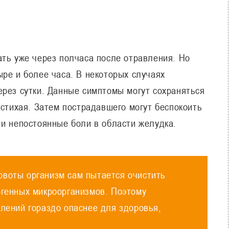
ать уже через полчаса после отравления. Но
ре и более часа. В некоторых случаях
ерез сутки. Данные симптомы могут сохраняться
 стихая. Затем пострадавшего могут беспокоить
 и непостоянные боли в области желудка.
рвоты организм сам пытается очистить
огенных микроорганизмов. Поэтому
влений гораздо опаснее для здоровья,