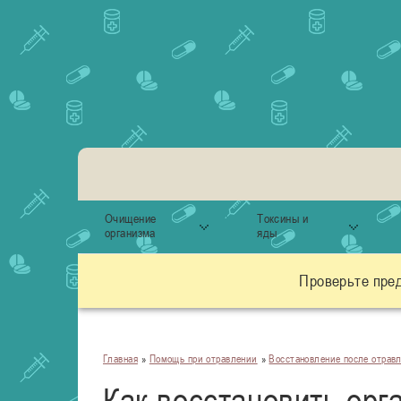
Очищение
Токсины и
организма
яды
Проверьте пре
Главная
»
Помощь при отравлении
»
Восстановление после отрав
Как восстановить орг