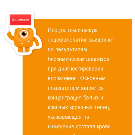
Иногда токсическую
энцефалопатию выявляют
по результатам
биохимических анализов
при диагностировании
воспаления. Основным
показателем является
концентрация белых и
красных кровяных телец,
указывающая на
изменение состава крови