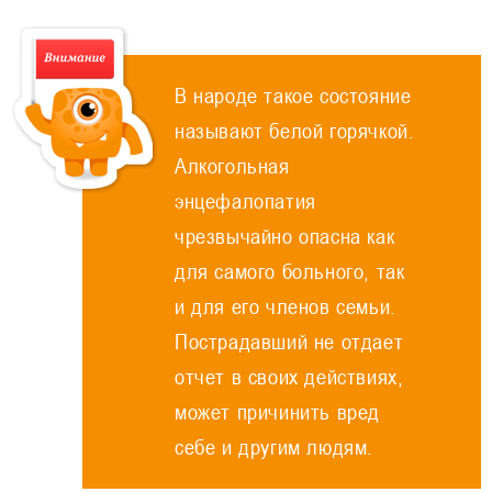
В народе такое состояние
называют белой горячкой.
Алкогольная
энцефалопатия
чрезвычайно опасна как
для самого больного, так
и для его членов семьи.
Пострадавший не отдает
отчет в своих действиях,
может причинить вред
себе и другим людям.