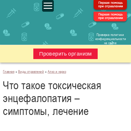
Проверка политики
конфиденциальности
на сайте
Проверить организм
Главная
»
Виды отравлений
»
Алко и нарко
Что такое токсическая
энцефалопатия –
симптомы, лечение