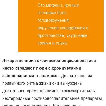
Это мигрени, ночные
головные боли,
головокружения,
нарушение координации в
пространстве, ухудшение
зрения и слуха.
Лекарственной токсической энцефалопатией
часто страдают люди с хроническими
заболеваниями в анамнезе
. Для сохранения
привычного ритма жизни они вынуждены
длительное время принимать глюкокортикоиды,
нестероидные противовоспалительные препараты,
гормональные стероиды. Большая часть