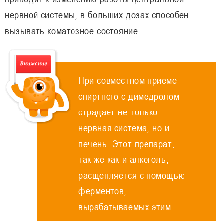
нервной системы, в больших дозах способен
вызывать коматозное состояние.
При совместном приеме
спиртного с димедролом
страдает не только
нервная система, но и
печень. Этот препарат,
так же как и алкоголь,
расщепляется с помощью
ферментов,
вырабатываемых этим