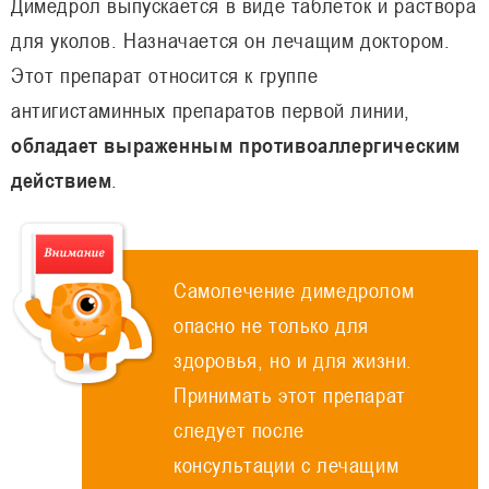
Димедрол выпускается в виде таблеток и раствора
для уколов. Назначается он лечащим доктором.
Этот препарат относится к группе
антигистаминных препаратов первой линии,
обладает выраженным противоаллергическим
действием
.
Самолечение димедролом
опасно не только для
здоровья, но и для жизни.
Принимать этот препарат
следует после
консультации с лечащим