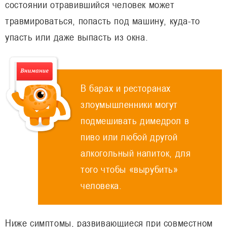
состоянии отравившийся человек может
травмироваться, попасть под машину, куда-то
упасть или даже выпасть из окна.
В барах и ресторанах
злоумышленники могут
подмешивать димедрол в
пиво или любой другой
алкогольный напиток, для
того чтобы «вырубить»
человека.
Ниже симптомы, развивающиеся при совместном