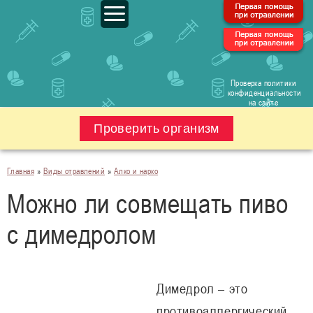
Проверка политики
конфиденциальности
на сайте
Проверить организм
Главная
»
Виды отравлений
»
Алко и нарко
Можно ли совмещать пиво
с димедролом
Димедрол – это
противоаллергический