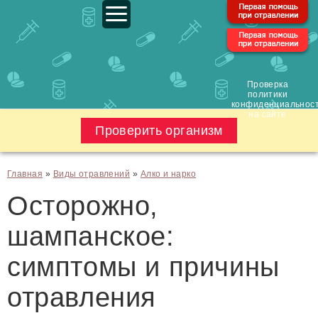
Проверка
политики
конфиденциальнос
на сайте
Проверить организм
Главная
»
Виды отравлений
»
Алко и нарко
Осторожно,
шампанское:
симптомы и причины
отравления