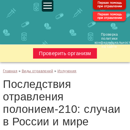
Проверка
политики
конфиденциальнос
на сайте
Проверить организм
Главная
»
Виды отравлений
»
Излучения
Последствия
отравления
полонием-210: случаи
в России и мире