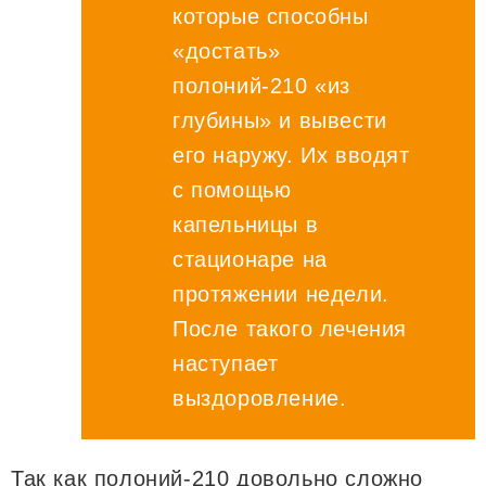
которые способны
«достать»
полоний-210 «из
глубины» и вывести
его наружу. Их вводят
с помощью
капельницы в
стационаре на
протяжении недели.
После такого лечения
наступает
выздоровление.
Так как полоний-210 довольно сложно