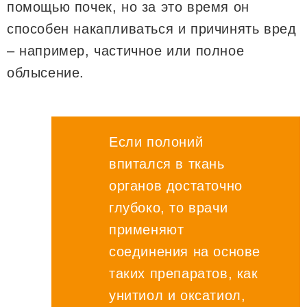
помощью почек, но за это время он
способен накапливаться и причинять вред
– например, частичное или полное
облысение.
Если полоний
впитался в ткань
органов достаточно
глубоко, то врачи
применяют
соединения на основе
таких препаратов, как
унитиол и оксатиол,