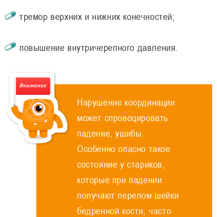
тремор верхних и нижних конечностей;
повышение внутричерепного давления.
Нарушение координации
может спровоцировать
падение, ушибы.
Особенно опасно такое
состояние у стариков,
которые при падении
получают перелом шейки
бедренной кости, часто