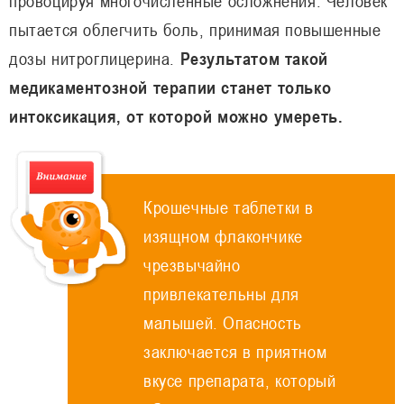
провоцируя многочисленные осложнения. Человек
пытается облегчить боль, принимая повышенные
дозы нитроглицерина.
Результатом такой
медикаментозной терапии станет только
интоксикация, от которой можно умереть.
Крошечные таблетки в
изящном флакончике
чрезвычайно
привлекательны для
малышей. Опасность
заключается в приятном
вкусе препарата, который