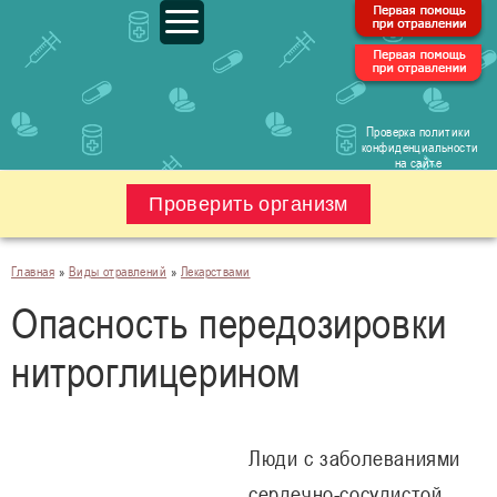
Проверка политики
конфиденциальности
на сайте
Проверить организм
Главная
»
Виды отравлений
»
Лекарствами
Опасность передозировки
нитроглицерином
Люди с заболеваниями
сердечно-сосудистой