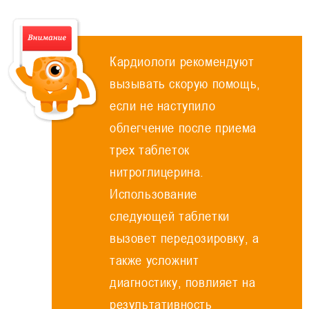
Кардиологи рекомендуют
вызывать скорую помощь,
если не наступило
облегчение после приема
трех таблеток
нитроглицерина.
Использование
следующей таблетки
вызовет передозировку, а
также усложнит
диагностику, повлияет на
результативность