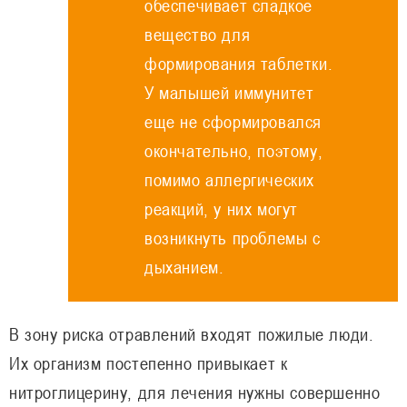
обеспечивает сладкое
вещество для
формирования таблетки.
У малышей иммунитет
еще не сформировался
окончательно, поэтому,
помимо аллергических
реакций, у них могут
возникнуть проблемы с
дыханием.
В зону риска отравлений входят пожилые люди.
Их организм постепенно привыкает к
нитроглицерину, для лечения нужны совершенно