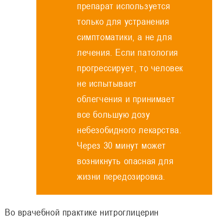
препарат используется
только для устранения
симптоматики, а не для
лечения. Если патология
прогрессирует, то человек
не испытывает
облегчения и принимает
все большую дозу
небезобидного лекарства.
Через 30 минут может
возникнуть опасная для
жизни передозировка.
Во врачебной практике нитроглицерин