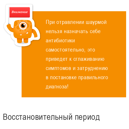
При отравлении шаурмой
нельзя назначать себе
антибиотики
самостоятельно, это
приведет к сглаживанию
симптомов и затруднению
в постановке правильного
диагноза!
Восстановительный период