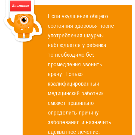
Если ухудшение общего
состояния здоровья после
употребления шаурмы
наблюдается у ребенка,
то необходимо без
промедления звонить
врачу. Только
квалифицированный
медицинский работник
сможет правильно
определить причину
заболевания и назначить
адекватное лечение.