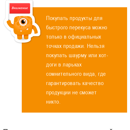
Покупать продукты для
быстрого перекуса можно
только в официальных
точках продажи. Нельзя
покупать шаурму или хот-
доги в ларьках
сомнительного вида, где
гарантировать качество
продукции не сможет
никто.