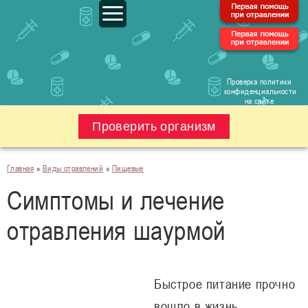
Проверка политики
конфиденциальности
на сайте
Проверить организм
Главная
»
Виды отравлений
»
Пищевые
Симптомы и лечение
отравления шаурмой
Быстрое питание прочно
вошло в жизнь