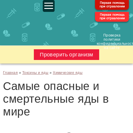
Проверка
политики
конфиденциальнос
на сайте
Проверить организм
Главная
»
Токсины и яды
»
Химические яды
Самые опасные и
смертельные яды в
мире