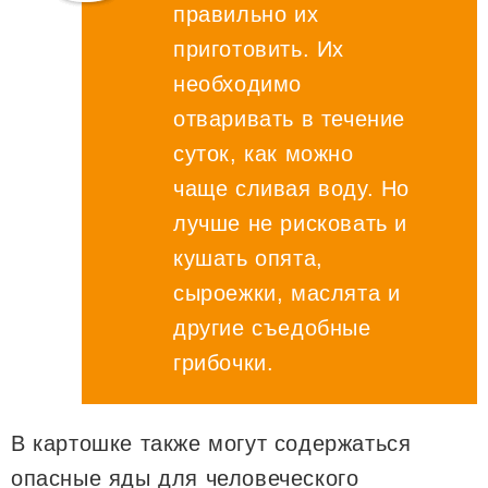
правильно их
приготовить. Их
необходимо
отваривать в течение
суток, как можно
чаще сливая воду. Но
лучше не рисковать и
кушать опята,
сыроежки, маслята и
другие съедобные
грибочки.
В картошке также могут содержаться
опасные яды для человеческого