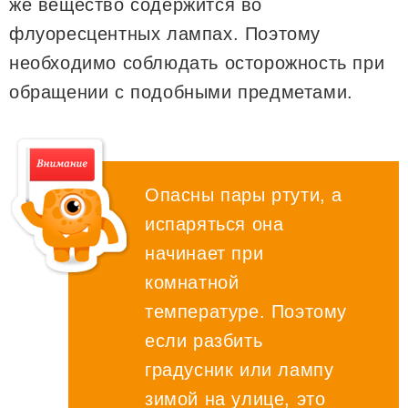
же вещество содержится во
флуоресцентных лампах. Поэтому
необходимо соблюдать осторожность при
обращении с подобными предметами.
Опасны пары ртути, а
испаряться она
начинает при
комнатной
температуре. Поэтому
если разбить
градусник или лампу
зимой на улице, это