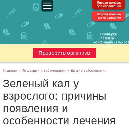
Проверка
политики
конфиденциальнос
на сайте
Проверить организм
Главная
»
Инфекции и заболевания
»
Другие заболевания
Зеленый кал у
взрослого: причины
появления и
особенности лечения