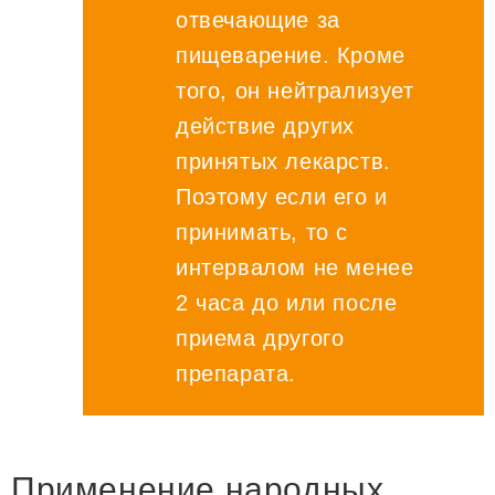
отвечающие за
пищеварение. Кроме
того, он нейтрализует
действие других
принятых лекарств.
Поэтому если его и
принимать, то с
интервалом не менее
2 часа до или после
приема другого
препарата.
Применение народных