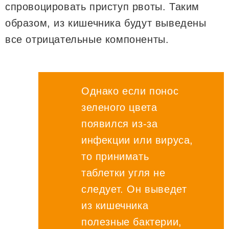
спровоцировать приступ рвоты. Таким
образом, из кишечника будут выведены
все отрицательные компоненты.
Однако если понос
зеленого цвета
появился из-за
инфекции или вируса,
то принимать
таблетки угля не
следует. Он выведет
из кишечника
полезные бактерии,