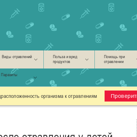
Виды отравлений
Польза и вред
Помощь при
продуктов
отравлении
Паразиты
драсположенность организма к отравлениям
Проверит
осле отравления у детей