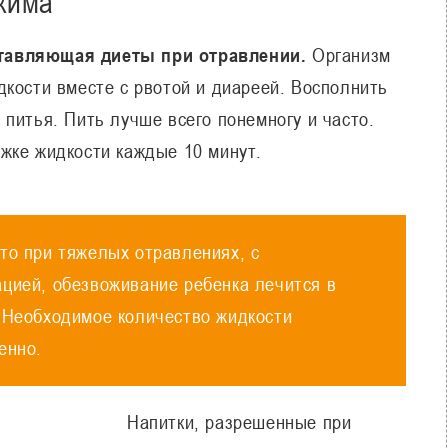
жима
тавляющая диеты при отравлении.
Организм
дкости вместе с рвотой и диареей. Восполнить
питья. Пить лучше всего понемногу и часто.
жке жидкости каждые 10 минут.
то при тяжелых отравлениях, с
цией, обезвоживание ребенка лечится в
 Необходимое количество жидкости
енно.
Напитки, разрешенные при