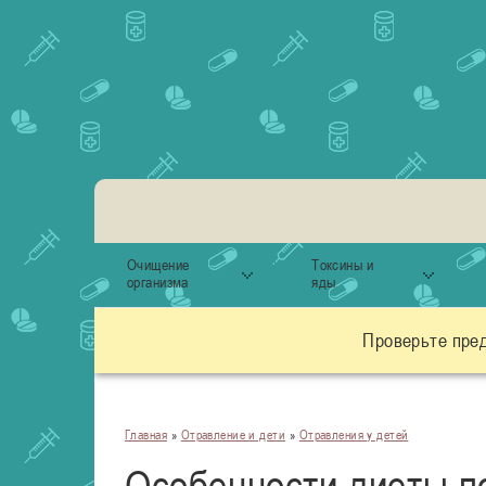
Очищение
Токсины и
организма
яды
Проверьте пре
Главная
»
Отравление и дети
»
Отравления у детей
Особенности диеты п