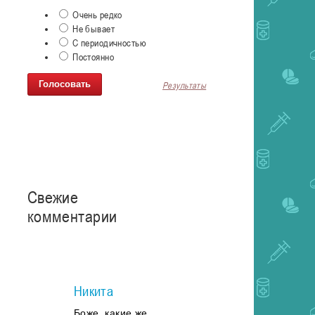
Очень редко
Не бывает
С периодичностью
Постоянно
Результаты
Свежие
комментарии
Никита
Боже, какие же