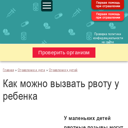
Проверка политики
конфиденциальности
на сайте
Проверить организм
Главная
»
Отравление и дети
»
Отравления у детей
Как можно вызвать рвоту у
ребенка
У маленьких детей
рвотные позывы могут