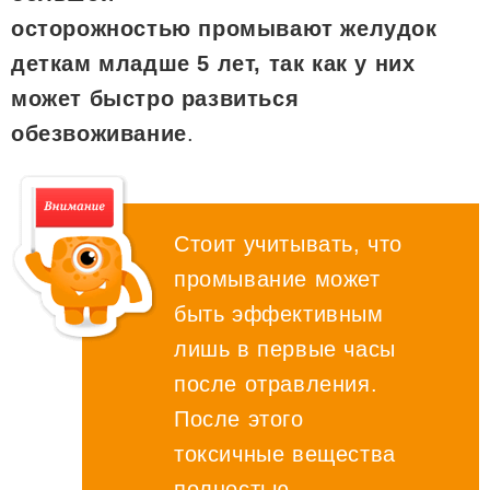
осторожностью промывают желудок
деткам младше 5 лет, так как у них
может быстро развиться
обезвоживание
.
Стоит учитывать, что
промывание может
быть эффективным
лишь в первые часы
после отравления.
После этого
токсичные вещества
полностью