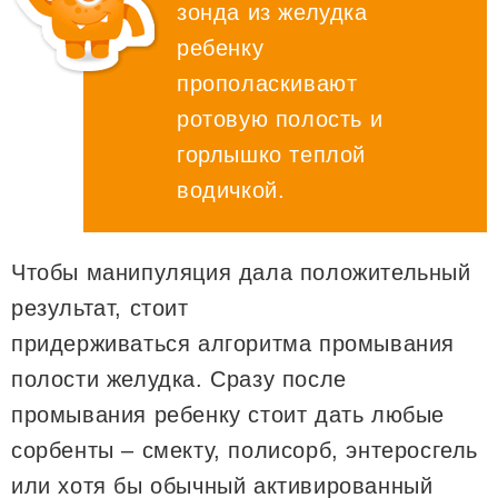
зонда из желудка
ребенку
прополаскивают
ротовую полость и
горлышко теплой
водичкой.
Чтобы манипуляция дала положительный
результат, стоит
придерживаться алгоритма промывания
полости желудка. Сразу после
промывания ребенку стоит дать любые
сорбенты – смекту, полисорб, энтеросгель
или хотя бы обычный активированный