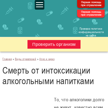
Проверка политики
конфиденциальности
на сайте
Проверить организм
Главная
»
Виды отравлений
»
Алко и нарко
Смерть от интоксикации
алкогольными напитками
То, что алкоголики долго
не живут, известно всем.