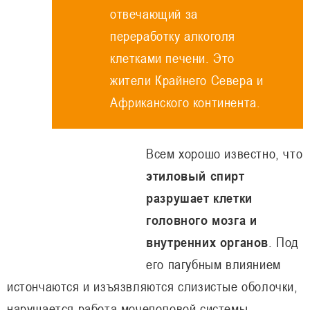
отвечающий за
переработку алкоголя
клетками печени. Это
жители Крайнего Севера и
Африканского континента.
Всем хорошо известно, что
этиловый спирт
разрушает клетки
головного мозга и
внутренних органов
. Под
его пагубным влиянием
истончаются и изъязвляются слизистые оболочки,
нарушается работа мочеполовой системы,