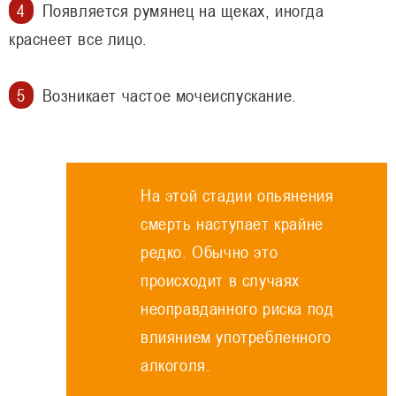
Появляется румянец на щеках, иногда
краснеет все лицо.
Возникает частое мочеиспускание.
На этой стадии опьянения
смерть наступает крайне
редко. Обычно это
происходит в случаях
неоправданного риска под
влиянием употребленного
алкоголя.