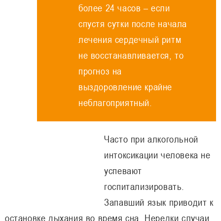
более 24 часов – если
спустя сутки после начала
лечения сердечный ритм
не восстанавливается, то
прогноз на
выздоровление крайне
неблагоприятный.
Часто при алкогольной
интоксикации человека не
успевают
госпитализировать.
Запавший язык приводит к
остановке дыхания во время сна. Нередки случаи,