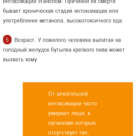
интоксикации этанолом. Причиной их смерти
бывает хроническая стадия интоксикации или
употребление метанола, высокотоксичного яда.
Возраст. У пожилого человека выпитая на
голодный желудок бутылка крепкого пива может
вызвать кому.
От алкогольной
интоксикации часто
умирают люди, в
организме которых
отсутствует ген,