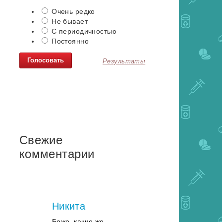
Очень редко
Не бывает
С периодичностью
Постоянно
Результаты
Свежие
комментарии
Никита
Боже, какие же