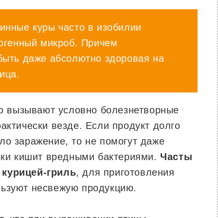
инные куры часто в изобилии
тогенный микроб. Причем
быть даже абсолютно здоровая на
ица.
ю вызывают условно болезнетворные
актически везде. Если продукт долго
ло заражение, то не помогут даже
ески кишит вредными бактериями.
Часты
 курицей-гриль
, для приготовления
льзуют несвежую продукцию.