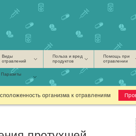
Виды
Польза и вред
Помощь при
отравлений
продуктов
отравлении
Паразиты
сположенность организма к отравлениям
Про
ения протухшей