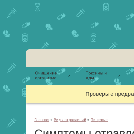
Очищение
Токсины и
организма
яды
Проверьте предра
Главная
»
Виды отравлений
»
Пищевые
Симптомы отравл