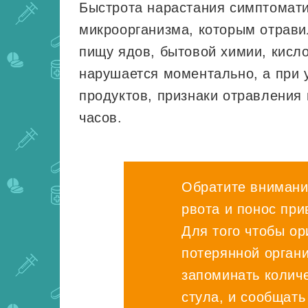
Быстрота нарастания симптомати
микроорганизма, которым отрави
пищу ядов, бытовой химии, кисло
нарушается моментально, а при 
продуктов, признаки отравления 
часов.
Обратите внимание
рвота и понос пр
Для того чтобы ор
потерянной орган
запоминать количе
стула, и сообщать