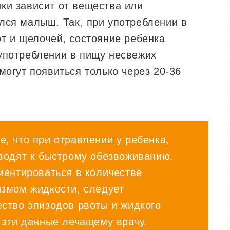
ки зависит от вещества или
лся малыш. Так, при употреблении в
т и щелочей, состояние ребенка
употреблении в пищу несвежих
могут появиться только через 20-36
, что при отравлении у ребенка,
иводят к быстрому обезвоживанию.
иентироваться в количестве
измом жидкости, следует
ство эпизодов рвоты и жидкого
 эти данные лечащему врачу.