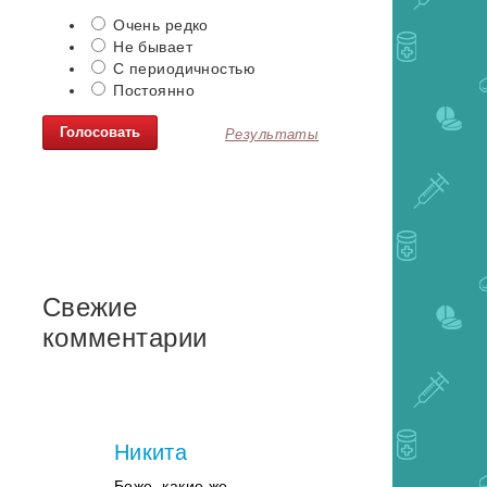
Очень редко
Не бывает
С периодичностью
Постоянно
Результаты
Свежие
комментарии
Никита
Боже, какие же