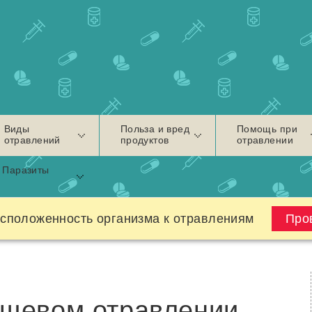
Виды
Польза и вред
Помощь при
отравлений
продуктов
отравлении
Паразиты
сположенность организма к отравлениям
Про
ищевом отравлении