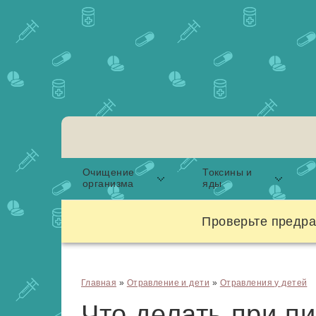
Очищение
Токсины и
организма
яды
Проверьте предра
Главная
»
Отравление и дети
»
Отравления у детей
Что делать при п